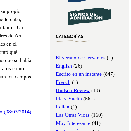
 su propio
e le daba,
nfantil. Un
dres de Art
CATEGORÍAS
es en el
untó qué
El verano de Cervantes
(1)
no que se había
English
(26)
 raros como
Escrito en un instante
(847)
cían los campos
French
(1)
Hudson Review
(10)
Ida y Vuelta
(561)
Italian
(1)
o (08/03/2014)
Las Otras Vidas
(160)
Muy Interesante
(41)