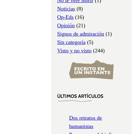
No te veré morir
(1)
Noticias
(8)
Op-Eds
(16)
Opinión
(21)
Signos de admiración
(1)
Sin categoría
(5)
Visto y no visto
(244)
ÚLTIMOS ARTÍCULOS
Dos retratos de
humanistas