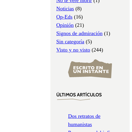
No te veré morir
(1)
Noticias
(8)
Op-Eds
(16)
Opinión
(21)
Signos de admiración
(1)
Sin categoría
(5)
Visto y no visto
(244)
ÚLTIMOS ARTÍCULOS
Dos retratos de
humanistas