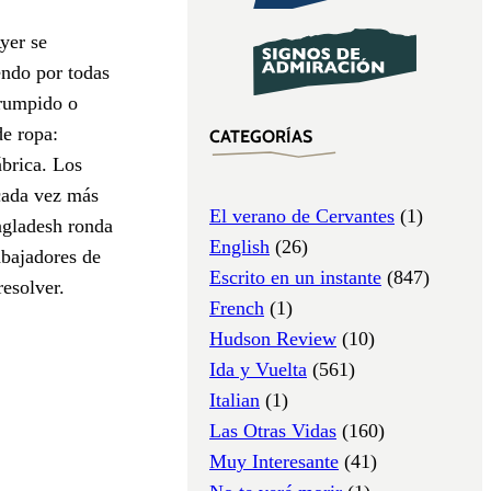
yer se
endo por todas
rrumpido o
de ropa:
CATEGORÍAS
ábrica. Los
cada vez más
El verano de Cervantes
(1)
ngladesh ronda
English
(26)
abajadores de
Escrito en un instante
(847)
resolver.
French
(1)
Hudson Review
(10)
Ida y Vuelta
(561)
Italian
(1)
Las Otras Vidas
(160)
Muy Interesante
(41)