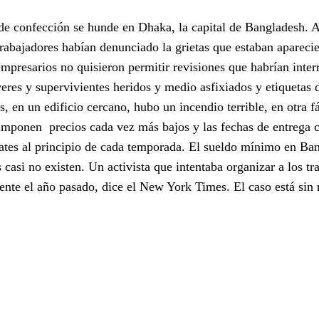
 de confección se hunde en Dhaka, la capital de Bangladesh. A
abajadores habían denunciado la grietas que estaban apareci
 empresarios no quisieron permitir revisiones que habrían inte
veres y supervivientes heridos y medio asfixiados y etiquetas 
 en un edificio cercano, hubo un incendio terrible, en otra f
 imponen precios cada vez más bajos y las fechas de entrega 
arates al principio de cada temporada. El sueldo mínimo en Ba
 casi no existen. Un activista que intentaba organizar a los tr
nte el año pasado, dice el New York Times. El caso está sin 