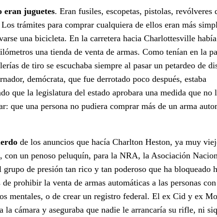
o eran juguetes
. Eran fusiles, escopetas, pistolas, revólveres 
 Los trámites para comprar cualquiera de ellos eran más simp
evarse una bicicleta. En la carretera hacia Charlottesville habí
ilómetros una tienda de venta de armas. Como tenían en la pa
alerías de tiro se escuchaba siempre al pasar un petardeo de di
rnador, demócrata, que fue derrotado poco después, estaba
ndo que la legislatura del estado aprobara una medida que no 
ar: que una persona no pudiera comprar más de un arma auto
erdo
de los anuncios que hacía Charlton Heston, ya muy viej
o, con un penoso peluquín, para la NRA, la Asociación Nacion
el grupo de presión tan rico y tan poderoso que ha bloqueado h
s de prohibir la venta de armas automáticas a las personas con
nos mentales, o de crear un registro federal. El ex Cid y ex Mo
a la cámara y aseguraba que nadie le arrancaría su rifle, ni si