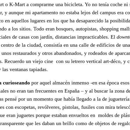
t o K-Mart a comprarme una bicicleta. Yo no tenía coche ni 
r, y aunque mi apartamento no estaba lejos del campus era 
ico en aquellos lugares en los que ha desaparecido la posibilida
do a los sitios. Todo eran bosques, autopistas, shopping mall
ciales de casas con jardín, distancias impracticables. El
down
 centro de la ciudad, consistía en una calle de edificios de un
, unos restaurados y otros abandonados, y rodeados de aparca
. Recuerdo un viejo cine con su letrero vertical art-déco, y c
y las ventanas tapiadas.
 curioseando
por aquel almacén inmenso -en esa época esos
ales no eran tan frecuentes en España – y al buscar la zona de
tas pensé por un momento que había llegado a la de juguetería
es con escopetas, revólveres, pistolas, fusiles con mira telesc
ue eran juguetes porque estaban envueltos en moldes de plás
transparente que les daban un brillo como de objetos de regal