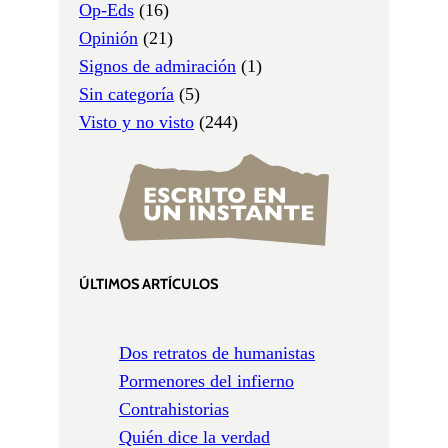
Op-Eds
(16)
Opinión
(21)
Signos de admiración
(1)
Sin categoría
(5)
Visto y no visto
(244)
ÚLTIMOS ARTÍCULOS
Dos retratos de humanistas
Pormenores del infierno
Contrahistorias
Quién dice la verdad