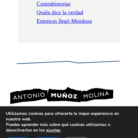
Contrahistorias
Quién dice la verdad
Entonces llegó Mendoza
Utilizamos cookies para ofrecerte la mejor experiencia en
nuestra web.
POLÍTICA DE PRIVACIDAD
Puedes aprender más sobre qué cookies utilizamos o
POLÍTICA DE COOKIES
desactivarlas en los
ajustes
.
AVISO LEGAL