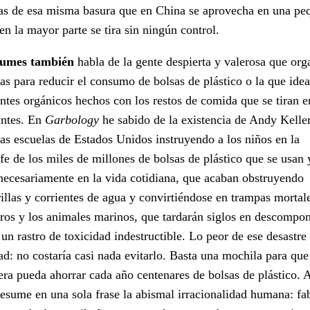
as de esa misma basura que en China se aprovecha en una pe
 en la mayor parte se tira sin ningún control.
umes también
habla de la gente despierta y valerosa que org
s para reducir el consumo de bolsas de plástico o la que idea
zantes orgánicos hechos con los restos de comida que se tiran e
antes. En
Garbology
he sabido de la existencia de Andy Kelle
las escuelas de Estados Unidos instruyendo a los niños en la
ofe de los miles de millones de bolsas de plástico que se usan 
nnecesariamente en la vida cotidiana, que acaban obstruyendo
rillas y corrientes de agua y convirtiéndose en trampas mortal
aros y los animales marinos, que tardarán siglos en descompo
 un rastro de toxicidad indestructible. Lo peor de ese desastre
ad: no costaría casi nada evitarlo. Basta una mochila para que
era pueda ahorrar cada año centenares de bolsas de plástico.
resume en una sola frase la abismal irracionalidad humana: fa