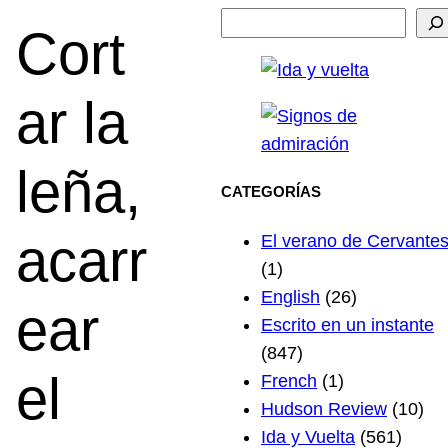
Cort
ar la
leña,
CATEGORÍAS
acarr
El verano de Cervante
(1)
English
(26)
ear
Escrito en un instante
(847)
el
French
(1)
Hudson Review
(10)
Ida y Vuelta
(561)