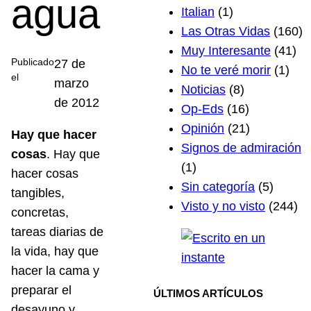
agua
Italian
(1)
Las Otras Vidas
(160)
Muy Interesante
(41)
Publicado
27 de
No te veré morir
(1)
el
marzo
Noticias
(8)
de 2012
Op-Eds
(16)
Opinión
(21)
Hay que hacer
Signos de admiración
cosas
. Hay que
(1)
hacer cosas
Sin categoría
(5)
tangibles,
Visto y no visto
(244)
concretas,
tareas diarias de
la vida, hay que
hacer la cama y
preparar el
ÚLTIMOS ARTÍCULOS
desayuno y