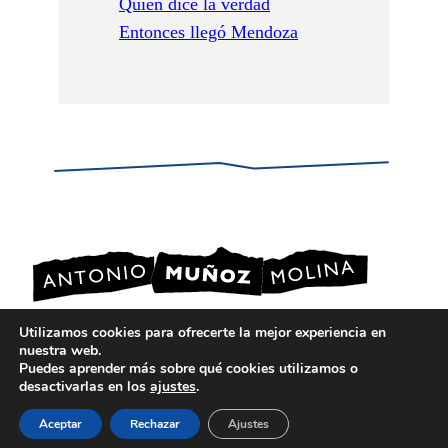
Quién dice la verdad
Entonces llegó Mendoza
Utilizamos cookies para ofrecerte la mejor experiencia en
nuestra web.
POLÍTICA DE PRIVACIDAD
Puedes aprender más sobre qué cookies utilizamos o
POLÍTICA DE COOKIES
desactivarlas en los
ajustes
.
AVISO LEGAL
Aceptar
Rechazar
Ajustes