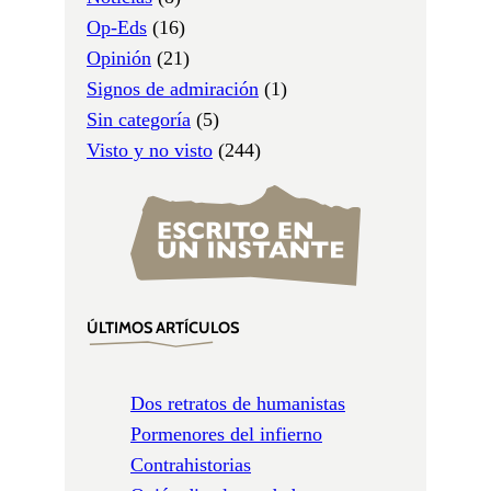
Op-Eds
(16)
Opinión
(21)
Signos de admiración
(1)
Sin categoría
(5)
Visto y no visto
(244)
ÚLTIMOS ARTÍCULOS
Dos retratos de humanistas
Pormenores del infierno
Contrahistorias