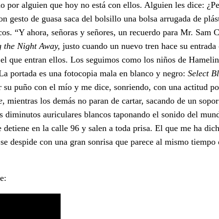
o por alguien que hoy no está con ellos. Alguien les dice: ¿P
n gesto de guasa saca del bolsillo una bolsa arrugada de plás
scos. “Y ahora, señoras y señores, un recuerdo para Mr. Sam 
g the Night Away,
justo cuando un nuevo tren hace su entrada 
 el que entran ellos. Los seguimos como los niños de Hamelin 
 La portada es una fotocopia mala en blanco y negro:
Select B
 su puño con el mío y me dice, sonriendo, con una actitud p
e
, mientras los demás no paran de cartar, sacando de un sopor
us diminutos auriculares blancos taponando el sonido del mun
e detiene en la calle 96 y salen a toda prisa. El que me ha dich
 se despide con una gran sonrisa que parece al mismo tiempo
e: