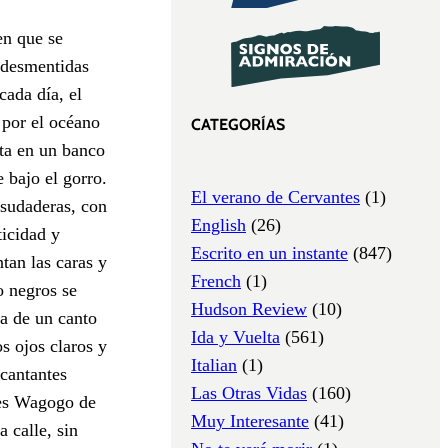
en que se
n desmentidas
cada día, el
a por el océano
CATEGORÍAS
nta en un banco
 bajo el gorro.
El verano de Cervantes
(1)
 sudaderas, con
English
(26)
ticidad y
Escrito en un instante
(847)
tan las caras y
French
(1)
o negros se
Hudson Review
(10)
za de un canto
Ida y Vuelta
(561)
s ojos claros y
Italian
(1)
 cantantes
Las Otras Vidas
(160)
res Wagogo de
Muy Interesante
(41)
 calle, sin