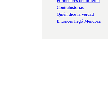
Pormenores del infierno
Contrahistorias
Quién dice la verdad
Entonces llegó Mendoza