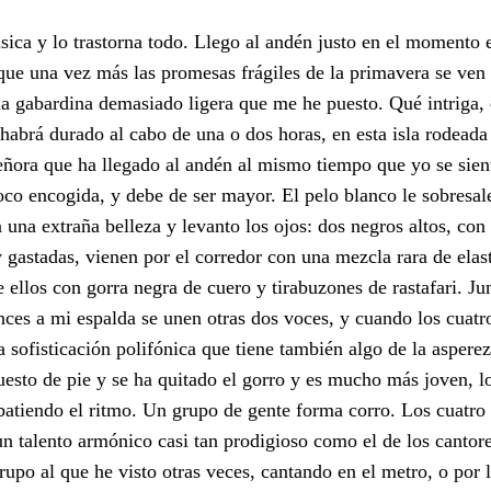
sica y lo trastorna todo. Llego al andén justo en el momento 
 que una vez más las promesas frágiles de la primavera se ve
a la gabardina demasiado ligera que me he puesto. Qué intriga, 
no habrá durado al cabo de una o dos horas, en esta isla rodead
 señora que ha llegado al andén al mismo tiempo que yo se sie
co encogida, y debe de ser mayor. El pelo blanco le sobresale
una extraña belleza y levanto los ojos: dos negros altos, con
y gastadas, vienen por el corredor con una mezcla rara de elas
ellos con gorra negra de cuero y tirabuzones de rastafari. Jun
ces a mi espalda se unen otras dos voces, y cuando los cuatr
 sofisticación polifónica que tiene también algo de la aspere
uesto de pie y se ha quitado el gorro y es mucho más joven, lo
s batiendo el ritmo. Un grupo de gente forma corro. Los cuatro
un talento armónico casi tan prodigioso como el de los canto
po al que he visto otras veces, cantando en el metro, o por la