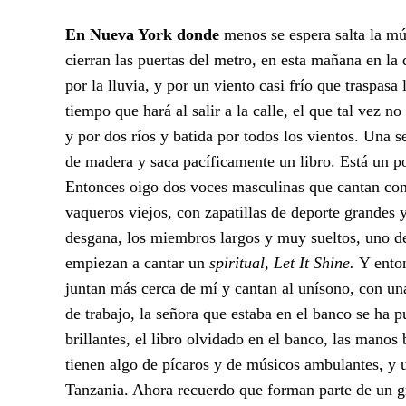
En Nueva York donde
menos se espera salta la mú
cierran las puertas del metro, en esta mañana en la
por la lluvia, y por un viento casi frío que traspas
tiempo que hará al salir a la calle, el que tal vez 
y por dos ríos y batida por todos los vientos. Una
de madera y saca pacíficamente un libro. Está un po
Entonces oigo dos voces masculinas que cantan con 
vaqueros viejos, con zapatillas de deporte grandes 
desgana, los miembros largos y muy sueltos, uno de 
empiezan a cantar un
spiritual, Let It Shine.
Y enton
juntan más cerca de mí y cantan al unísono, con una
de trabajo, la señora que estaba en el banco se ha p
brillantes, el libro olvidado en el banco, las mano
tienen algo de pícaros y de músicos ambulantes, y 
Tanzania. Ahora recuerdo que forman parte de un gru