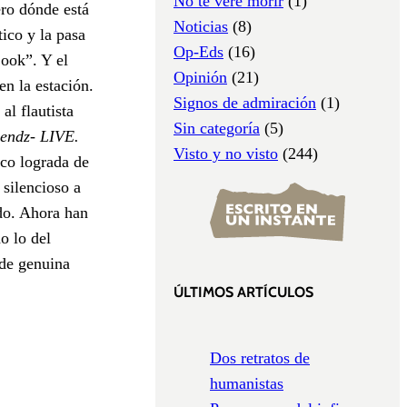
No te veré morir
(1)
ero dónde está
Noticias
(8)
tico y la pasa
Op-Eds
(16)
Cook”. Y el
Opinión
(21)
en la estación.
Signos de admiración
(1)
al flautista
Sin categoría
(5)
lendz- LIVE.
Visto y no visto
(244)
oco lograda de
 silencioso a
do. Ahora han
o lo del
 de genuina
ÚLTIMOS ARTÍCULOS
Dos retratos de
humanistas