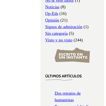
No te veré morir
(1)
Noticias
(8)
Op-Eds
(16)
Opinión
(21)
Signos de admiración
(1)
Sin categoría
(5)
Visto y no visto
(244)
ÚLTIMOS ARTÍCULOS
Dos retratos de
humanistas