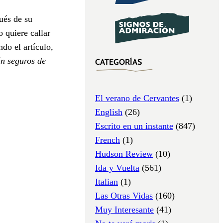
ués de su
 quiere callar
do el artículo,
án seguros de
CATEGORÍAS
El verano de Cervantes
(1)
English
(26)
Escrito en un instante
(847)
French
(1)
Hudson Review
(10)
Ida y Vuelta
(561)
Italian
(1)
Las Otras Vidas
(160)
Muy Interesante
(41)