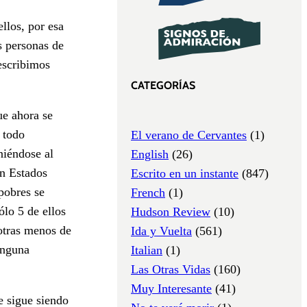
llos, por esa
s personas de
escribimos
CATEGORÍAS
ue ahora se
 todo
El verano de Cervantes
(1)
niéndose al
English
(26)
en Estados
Escrito en un instante
(847)
pobres se
French
(1)
lo 5 de ellos
Hudson Review
(10)
otras menos de
Ida y Vuelta
(561)
inguna
Italian
(1)
Las Otras Vidas
(160)
Muy Interesante
(41)
e sigue siendo