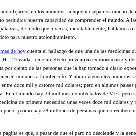
ando fijarnos en los números, aunque no sepamos mucho de e
nto perjudica nuestra capacidad de comprender el mundo. A la
 palabras, de modo que a veces, inevitablemente, hablamos o 
oto para nuestro atolondramiento.
imes de hoy
cuenta el hallazgo de que una de las medicinas q
.H. , Truvada, tiene un efecto preventivo extraordinario y del
a por ciento de las personas que la han tomado a diario expo
anecen inmunes a la infección. Y ahora vienen los números: 
 entre doce mil y catorce mil dólares; pero en algunos países 
ía. En el mundo hay 33 millones de infectados de VIH, pero só
edicina de primera necesidad unas veces doce mil dólares y 
tan poco, ¿cómo hay 28 millones de personas que no reciben n
ra página es que, a pesar de que el paro no desciende y la gent