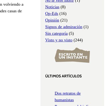
No te veré morir
(1)
án volviendo a
Noticias
(8)
ndes casas de
Op-Eds
(16)
Opinión
(21)
Signos de admiración
(1)
Sin categoría
(5)
Visto y no visto
(244)
ÚLTIMOS ARTÍCULOS
Dos retratos de
humanistas