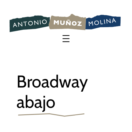
Saltar
al
contenido
Broadway
abajo