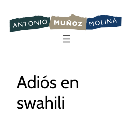
Saltar
al
contenido
Adiós en
swahili