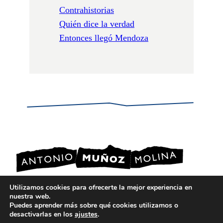
Contrahistorias
Quién dice la verdad
Entonces llegó Mendoza
Utilizamos cookies para ofrecerte la mejor experiencia en
nuestra web.
POLÍTICA DE PRIVACIDAD
Puedes aprender más sobre qué cookies utilizamos o
POLÍTICA DE COOKIES
desactivarlas en los
ajustes
.
AVISO LEGAL