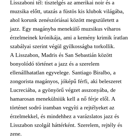
Lisszaboni tél: tisztelgés az amerikai noir és a
muzsika előtt, utazás a füstös kis klubok világába,
ahol korunk zenészóriásai között megszületett a
jazz. Egy magányba menekülő muzsikus viharos
érzelmeinek krónikája, ami a kemény krimik íratlan
szabályai szerint végül gyilkosságba torkollik.
A Lisszabon, Madris és San Sebastián között
bonyolódó történet a jazz és a szerelem
ellenállhatatlan egyvelege. Santiago Biralbo, a
zongorista magányos, jóképű férfi, aki beleszeret
Lucreciába, a gyönyörű végzet asszonyába, de
hamarosan menekülniük kell a nő férje elől. A
történet sodró iramban vegyíti a rejtélyeket az
érzelmekkel, és mindehhez a varázslatos jazz és
Lisszabon szolgál háttérként. Szerelem, rejtély és
zene.