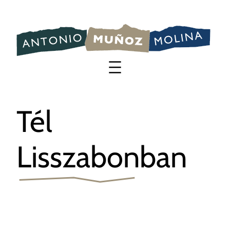
Saltar
al
contenido
Tél
Lisszabonban