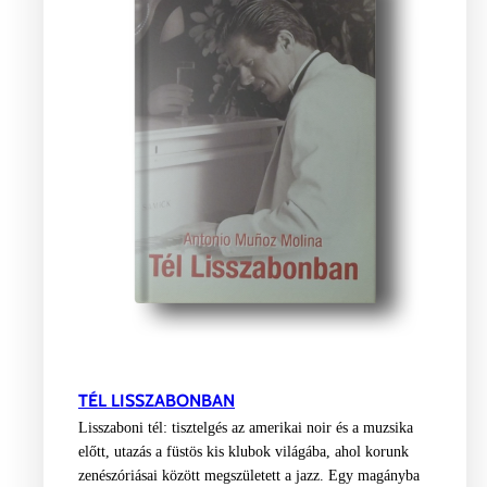
TÉL LISSZABONBAN
Lisszaboni tél: tisztelgés az amerikai noir és a muzsika
előtt, utazás a füstös kis klubok világába, ahol korunk
zenészóriásai között megszületett a jazz. Egy magányba