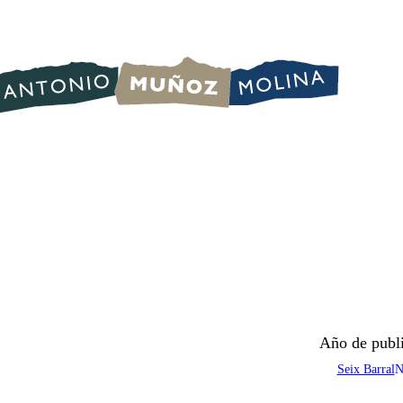
Año de publ
Seix Barral
N