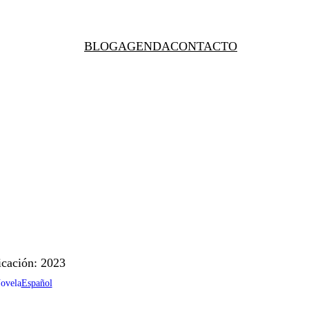
BLOG
AGENDA
CONTACTO
icación: 2023
ovela
Español