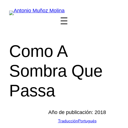
Saltar
al
contenido
Como A
Sombra Que
Passa
Año de publicación: 2018
Traducción
Portugués