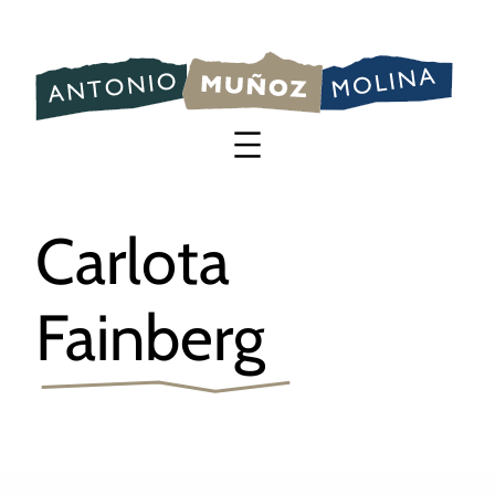
Saltar
al
contenido
Carlota
Fainberg