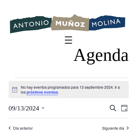
Eventos
No hay eventos programados para 13 septiembre 2024. Ir a
Aviso
los
próximos eventos
.
en
Nave
09/13/2024
Buscar
Na
Día
Selecciona
de
de
13
la
Día anterior
Siguiente día
vis
fecha.