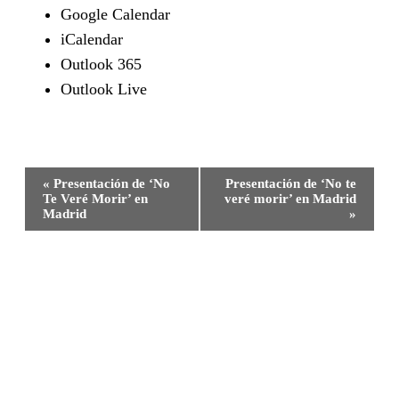
Google Calendar
iCalendar
Outlook 365
Outlook Live
Navegación
«
Presentación de ‘No
Presentación de ‘No te
Te Veré Morir’ en
veré morir’ en Madrid
del
Madrid
»
Evento