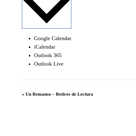
Google Calendar
iCalendar
Outlook 365
Outlook Live
Navegación
«
Un Remanso – Retiros de Lectura
del
Evento